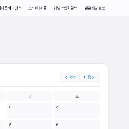
허니문비교견적
스드메|예물
웨딩박람회달력
결혼웨딩정보
이전
다음
금
토
1
2
8
9