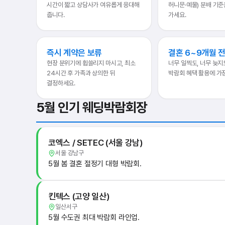
시간이 짧고 상담사가 여유롭게 응대해
허니문·예물) 분배 기준
줍니다.
가세요.
즉시 계약은 보류
결혼 6~9개월 
현장 분위기에 휩쓸리지 마시고, 최소
너무 일찍도, 너무 늦지
24시간 후 가족과 상의한 뒤
박람회 혜택 활용에 가
결정하세요.
5월 인기 웨딩박람회장
코엑스 / SETEC (서울 강남)
서울 강남구
5월 봄 결혼 절정기 대형 박람회.
킨텍스 (고양 일산)
일산서구
5월 수도권 최대 박람회 라인업.