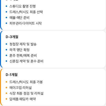
스튜디오 촬영 진행
드레스/턱시도 최종 선택
예물·예단 준비
피부관리·다이어트 시작
D-3개월
청첩장 제작 및 발송
하객 명단 확정
혼주 한복/예복 준비
신혼집 계약 및 혼수 준비
D-1개월
드레스/턱시도 최종 가봉
메이크업 리허설
식장 최종 점검 및 리허설
답례품·웨딩카 예약