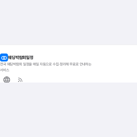
웨딩박람회일정
전국 웨딩박람회 일정을 매일 자동으로 수집·정리해 무료로 안내하는
서비스
이지티켓
지역별 박람회
인기 지역
전국 웨딩박람회
서울
서울웨딩박람회
수원
경기웨딩박람회
대전
지방웨딩박람회
대구
부산