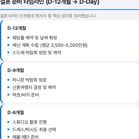
결혼 준비 타임라인 (D-12개월 → D-Day)
결혼식까지 단계별로 챙겨야 할 핵심 업무를 정리했습니다.
D-12개월
웨딩홀 예약 및 날짜 확정
예산 계획 수립 (평균 3,500~5,000만원)
스드메 박람회 방문 및 계약
D-9개월
허니문 박람회 방문
신혼여행지 결정 및 예약
여권/비자 준비
D-6개월
스튜디오 촬영 진행
드레스/턱시도 최종 선택
예물·예단 준비