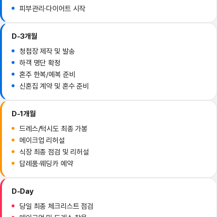
피부관리·다이어트 시작
D-3개월
청첩장 제작 및 발송
하객 명단 확정
혼주 한복/예복 준비
신혼집 계약 및 혼수 준비
D-1개월
드레스/턱시도 최종 가봉
메이크업 리허설
식장 최종 점검 및 리허설
답례품·웨딩카 예약
D-Day
당일 최종 체크리스트 점검