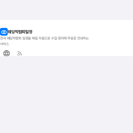
웨딩박람회일정
전국 웨딩박람회 일정을 매일 자동으로 수집·정리해 무료로 안내하는
서비스
이지티켓
지역별 박람회
인기 지역
전국 웨딩박람회
서울
서울웨딩박람회
수원
경기웨딩박람회
대전
지방웨딩박람회
대구
부산
웨딩 준비
일정·달력
허니문비교견적
웨딩박람회 달력
스드메·예물