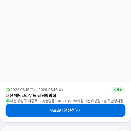
2026.08.15(토) - 2026.08.16(일)
모집중
대전 위드유 웨딩박람회
대전 서구 계룡로 598롯데백화점 대전점 지하1층(괴정동 423-
1)LG전자베스트샵 특별행사장
무료초대권 신청하기
2026.08.15(토) - 2026.08.16(일)
모집중
광주 웨딩 페스타
광주 동구 서석로 13-1 3층(불로동 97-6)더베스트웨딩컴퍼니 사옥
무료초대권 신청하기