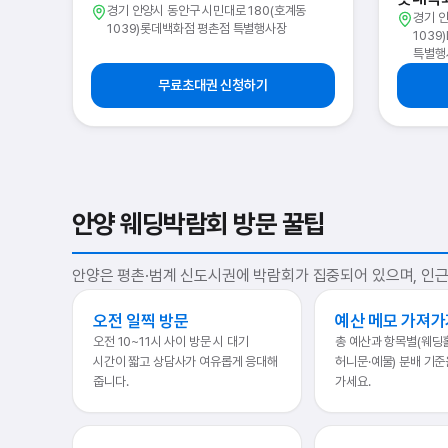
경기 안양시 동안구 시민대로 180(호계동
경기 안
1039)롯데백화점 평촌점 특별행사장
103
특별행
무료초대권 신청하기
안양 웨딩박람회 방문 꿀팁
안양은 평촌·범계 신도시권에 박람회가 집중되어 있으며, 인근
오전 일찍 방문
예산 메모 가져가
오전 10~11시 사이 방문 시 대기
총 예산과 항목별(웨딩
시간이 짧고 상담사가 여유롭게 응대해
허니문·예물) 분배 기준
줍니다.
가세요.