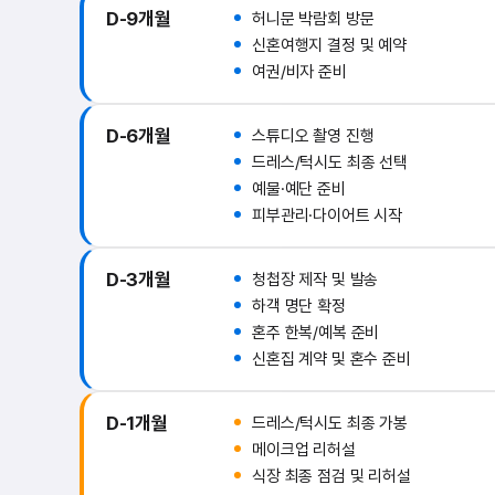
D-9개월
허니문 박람회 방문
신혼여행지 결정 및 예약
여권/비자 준비
D-6개월
스튜디오 촬영 진행
드레스/턱시도 최종 선택
예물·예단 준비
피부관리·다이어트 시작
D-3개월
청첩장 제작 및 발송
하객 명단 확정
혼주 한복/예복 준비
신혼집 계약 및 혼수 준비
D-1개월
드레스/턱시도 최종 가봉
메이크업 리허설
식장 최종 점검 및 리허설