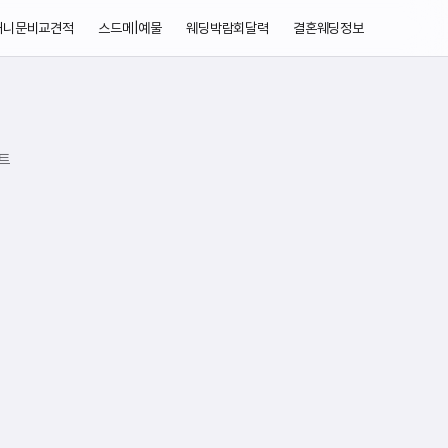
허니문비교견적
스드메|예물
웨딩박람회달력
결혼웨딩정보
트