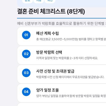
군포
의왕
과천
결혼 준비 체크리스트 (8단계)
예비 신혼부부가 박람회를 효율적으로 활용하기 위한 단계별
예산 계획 수립
01
총 예산(평균 3,500만~5,000만원) 범위를 정하고 항목별
방문 박람회 선택
02
지역과 일정에 맞는 박람회를 2~3개 미리 선정하세요.
사전 신청 및 초대권 발급
03
박람회별 사전 신청 페이지에서 무료초대권을 발급받습니다.
양가 일정 조율
04
양가 부모님 일정을 조율하여 함께 방문할 박람회 일정을 확정