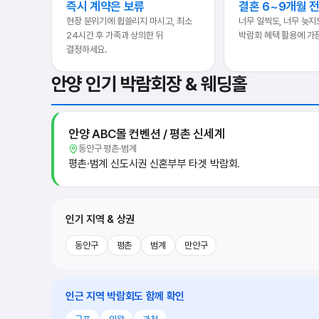
즉시 계약은 보류
결혼 6~9개월 
현장 분위기에 휩쓸리지 마시고, 최소
너무 일찍도, 너무 늦지
24시간 후 가족과 상의한 뒤
박람회 혜택 활용에 가
결정하세요.
안양 인기 박람회장 & 웨딩홀
안양 ABC몰 컨벤션 / 평촌 신세계
동안구 평촌·범계
평촌·범계 신도시권 신혼부부 타겟 박람회.
인기 지역 & 상권
동안구
평촌
범계
만안구
인근 지역 박람회도 함께 확인