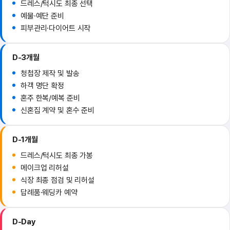
드레스/턱시도 최종 선택
예물·예단 준비
피부관리·다이어트 시작
D-3개월
청첩장 제작 및 발송
하객 명단 확정
혼주 한복/예복 준비
신혼집 계약 및 혼수 준비
D-1개월
드레스/턱시도 최종 가봉
메이크업 리허설
식장 최종 점검 및 리허설
답례품·웨딩카 예약
D-Day