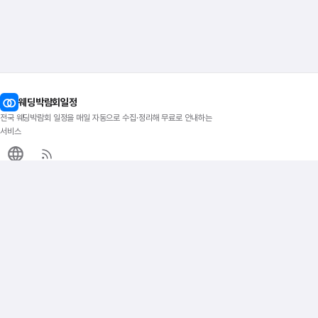
웨딩박람회일정
전국 웨딩박람회 일정을 매일 자동으로 수집·정리해 무료로 안내하는
서비스
이지티켓
지역별 박람회
인기 지역
전국 웨딩박람회
서울
서울웨딩박람회
수원
경기웨딩박람회
대전
지방웨딩박람회
대구
부산
웨딩 준비
일정·달력