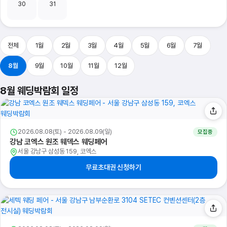
30
31
전체
1월
2월
3월
4월
5월
6월
7월
8월
9월
10월
11월
12월
8월 웨딩박람회 일정
2026.08.08(토) - 2026.08.09(일)
모집중
강남 코엑스 원조 웨덱스 웨딩페어
서울 강남구 삼성동 159, 코엑스
무료초대권 신청하기