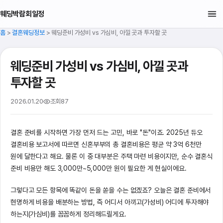
웨딩박람회일정
홈
>
결혼웨딩정보
>
웨딩준비 가성비 vs 가심비, 아낄 곳과 투자할 곳
웨딩준비 가성비 vs 가심비, 아낄 곳과
투자할 곳
2026.01.20
조회
87
결혼 준비를 시작하면 가장 먼저 드는 고민, 바로 "돈"이죠. 2025년 듀오
결혼비용 보고서에 따르면 신혼부부의 총 결혼비용은 평균 약 3억 6천만
원에 달한다고 해요. 물론 이 중 대부분은 주택 마련 비용이지만, 순수 결혼식
준비 비용만 해도 3,000만~5,000만 원이 필요한 게 현실이에요.
그렇다고 모든 항목에 똑같이 돈을 쏟을 수는 없겠죠? 오늘은 결혼 준비에서
현명하게 비용을 배분하는 방법, 즉 어디서 아끼고(가성비) 어디에 투자해야
하는지(가심비)를 꼼꼼하게 정리해드릴게요.