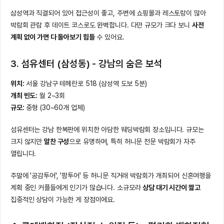
삼성역과 직결되어 있어 접근성이 좋고, 주변에 쇼핑몰과 레스토랑이 많아
박람회 관람 후 데이트 코스로도 완벽합니다. 다만 규모가 크다 보니
사전
계획 없이 가면 다 돌아보기 힘들
수 있어요.
3. 섬유센터 (삼성동) - 강남의 숨은 보석
위치:
서울 강남구 테헤란로 518 (삼성역 도보 5분)
개최 빈도:
월 2~3회
규모:
중형 (30~60개 업체)
섬유센터는 강남 한복판에 위치한 아담한 웨딩박람회 장소입니다. 규모는
크지 않지만
알찬 구성
으로 유명하며, 특히 허니문 전문 박람회가 자주
열립니다.
주말에 '공감투어', '팜투어' 등 허니문 직거래 박람회가 개최되어 신혼여행을
계획 중인 커플들에게 인기가 많습니다. 소규모라
상담 대기 시간이 짧고
집중적인 상담이 가능한 게 장점이에요.