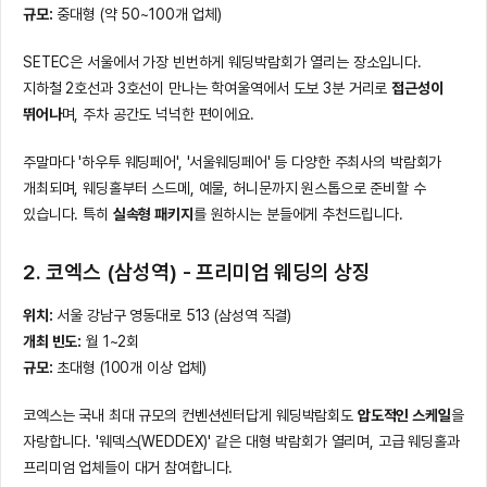
규모:
중대형 (약 50~100개 업체)
SETEC은 서울에서 가장 빈번하게 웨딩박람회가 열리는 장소입니다.
지하철 2호선과 3호선이 만나는 학여울역에서 도보 3분 거리로
접근성이
뛰어나
며, 주차 공간도 넉넉한 편이에요.
주말마다 '하우투 웨딩페어', '서울웨딩페어' 등 다양한 주최사의 박람회가
개최되며, 웨딩홀부터 스드메, 예물, 허니문까지 원스톱으로 준비할 수
있습니다. 특히
실속형 패키지
를 원하시는 분들에게 추천드립니다.
2. 코엑스 (삼성역) - 프리미엄 웨딩의 상징
위치:
서울 강남구 영동대로 513 (삼성역 직결)
개최 빈도:
월 1~2회
규모:
초대형 (100개 이상 업체)
코엑스는 국내 최대 규모의 컨벤션센터답게 웨딩박람회도
압도적인 스케일
을
자랑합니다. '웨덱스(WEDDEX)' 같은 대형 박람회가 열리며, 고급 웨딩홀과
프리미엄 업체들이 대거 참여합니다.