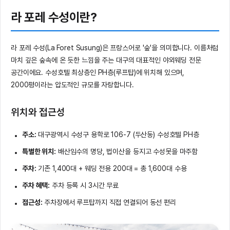
라 포레 수성이란?
라 포레 수성(La Foret Susung)은 프랑스어로 '숲'을 의미합니다. 이름처럼
마치 깊은 숲속에 온 듯한 느낌을 주는 대구의 대표적인 야외웨딩 전문
공간이에요. 수성호텔 최상층인 PH층(루프탑)에 위치해 있으며,
2000평이라는 압도적인 규모를 자랑합니다.
위치와 접근성
주소:
대구광역시 수성구 용학로 106-7 (두산동) 수성호텔 PH층
특별한 위치:
배산임수의 명당, 법이산을 등지고 수성못을 마주함
주차:
기존 1,400대 + 웨딩 전용 200대 = 총 1,600대 수용
주차 혜택:
주차 등록 시 3시간 무료
접근성:
주차장에서 루프탑까지 직접 연결되어 동선 편리