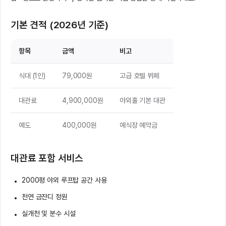
기본 견적 (2026년 기준)
항목
금액
비고
식대 (1인)
79,000원
고급 호텔 뷔페
대관료
4,900,000원
야외홀 기본 대관
예도
400,000원
예식장 예약금
대관료 포함 서비스
2000평 야외 루프탑 공간 사용
천연 금잔디 정원
실개천 및 분수 시설