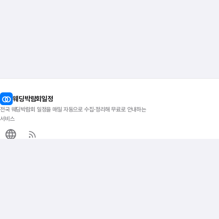
웨딩박람회일정
전국 웨딩박람회 일정을 매일 자동으로 수집·정리해 무료로 안내하는
서비스
이지티켓
지역별 박람회
인기 지역
전국 웨딩박람회
서울
서울웨딩박람회
수원
경기웨딩박람회
대전
지방웨딩박람회
대구
부산