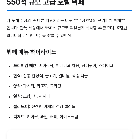
550석 규모 고급 호텔 뷔페
라 포레 수성의 또 다른 자랑거리는 바로 **수성호텔의 프리미엄 뷔페**
입니다. 단독 식당에서 550석 규모로 여유롭게 식사할 수 있으며, 호텔급
퀄리티의 다양한 메뉴를 맛볼 수 있어요.
뷔페 메뉴 하이라이트
프리미엄 메인:
베이징덕, 이베리코 하몽, 장어구이, 스테이크
한식:
전통 한정식, 불고기, 갈비찜, 각종 나물
양식:
파스타, 리조또, 그라탕
일식:
초밥, 회, 사시미
샐러드 바:
신선한 야채와 건강 샐러드
디저트:
케이크, 과일, 커피, 아이스크림