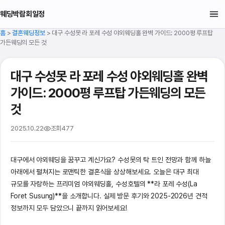
웨딩박람회일정
홈
>
결혼웨딩정보
>
대구 수성못 라 포레 수성 야외웨딩홀 완벽 가이드: 2000평 루프탑
가든웨딩의 모든 것
대구 수성못 라 포레 수성 야외웨딩홀 완벽
가이드: 2000평 루프탑 가든웨딩의 모든
것
2025.10.22
조회
477
대구에서 야외웨딩을 꿈꾸고 계신가요? 수성못의 탁 트인 전망과 함께 하늘
아래에서 펼쳐지는 로맨틱한 결혼식을 상상해보세요. 오늘은 대구 최대
규모를 자랑하는 프리미엄 야외웨딩홀, 수성호텔의 **라 포레 수성(La
Foret Susung)**을 소개합니다. 실제 방문 후기와 2025-2026년 견적
정보까지 모두 담았으니 끝까지 읽어보세요!