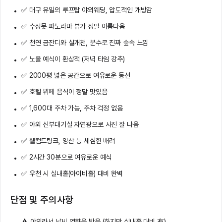
✅ 대구 유일의 루프탑 야외웨딩, 압도적인 개방감
✅ 수성못 파노라마 뷰가 정말 아름다움
✅ 천연 금잔디와 실개천, 분수로 진짜 숲속 느낌
✅ 노을 예식이 환상적 (저녁 타임 강추)
✅ 2000평 넓은 공간으로 여유로운 동선
✅ 호텔 뷔페 음식이 정말 맛있음
✅ 1,600대 주차 가능, 주차 걱정 없음
✅ 야외 신부대기실 자연광으로 사진 잘 나옴
✅ 웰컴드링크, 양산 등 세심한 배려
✅ 2시간 30분으로 여유로운 예식
✅ 우천 시 실내홀(아이비홀) 대비 완벽
단점 및 주의사항
⚠️ 야외라서 날씨 영향을 받음 (하지만 실내홀 대비 有)