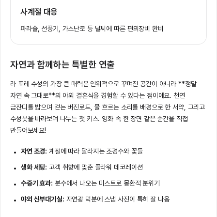
사계절 대응
파라솔, 선풍기, 가스난로 등 날씨에 따른 편의장비 완비
자연과 함께하는 특별한 연출
라 포레 수성의 가장 큰 매력은 인위적으로 꾸며진 공간이 아니라 **정말
자연 속 그대로**의 야외 결혼식을 경험할 수 있다는 점이에요. 천연
금잔디를 밟으며 걷는 버진로드, 물 흐르는 소리를 배경으로 한 서약, 그리고
수성못을 바라보며 나누는 첫 키스. 영화 속 한 장면 같은 순간을 직접
만들어보세요!
자연 조경:
계절에 따라 달라지는 조경수와 꽃들
생화 세팅:
고객 취향에 맞춘 플라워 데코레이션
수증기 효과:
분수에서 나오는 미스트로 몽환적 분위기
야외 신부대기실:
자연광 덕분에 스냅 사진이 특히 잘 나옴